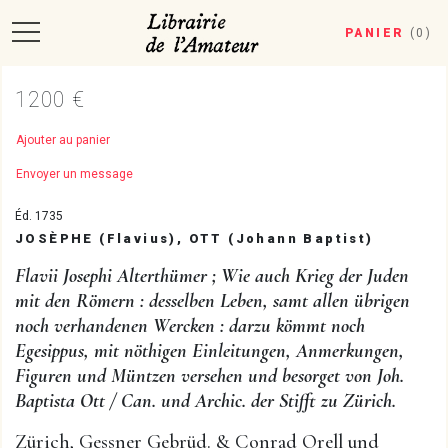
PANIER
(
0
)
1200 €
Ajouter au panier
Envoyer un message
Éd. 1735
JOSÈPHE (Flavius), OTT (Johann Baptist)
Flavii Josephi Alterthümer ; Wie auch Krieg der Juden
mit den Römern : desselben Leben, samt allen übrigen
noch verhandenen Wercken : darzu kömmt noch
Egesippus, mit nöthigen Einleitungen, Anmerkungen,
Figuren und Müntzen versehen und besorget von Joh.
Baptista Ott / Can. und Archic. der Stifft zu Zürich.
Zürich, Gessner Gebrüd. & Conrad Orell und