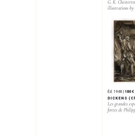
G. K. Chestert
illustrations by 
Éd. 1948 |
180 €
DICKENS (C
Les grandes esp
fortes de Philip