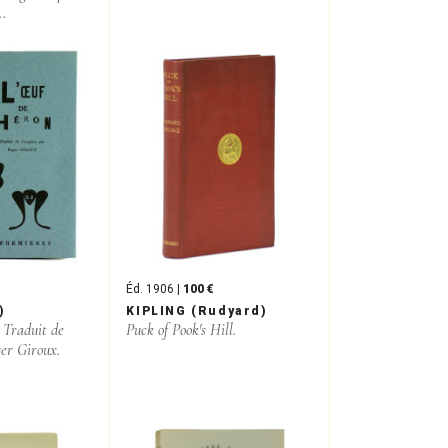
..
Éd. 1906 |
100 €
)
KIPLING (Rudyard)
 Traduit de
Puck of Pook's Hill.
ger Giroux.