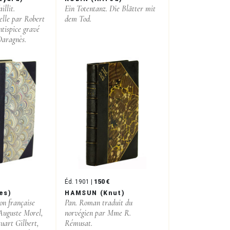
illit.
Ein Totentanz. Die Blätter mit
elle par Robert
dem Tod.
tispice gravé
Daragnès.
Éd. 1901 |
150 €
es)
HAMSUN (Knut)
on française
Pan. Roman traduit du
 Auguste Morel,
norvégien par Mme R.
tuart Gilbert,
Rémusat.