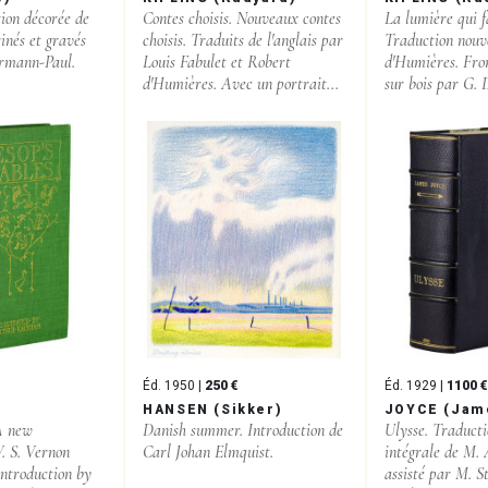
tion décorée de
Contes choisis. Nouveaux contes
La lumière qui fa
sinés et gravés
choisis. Traduits de l'anglais par
Traduction nouv
ermann-Paul.
Louis Fabulet et Robert
d'Humières. Fron
d'Humières. Avec un portrait...
sur bois par G. 
Éd. 1950 |
250 €
Éd. 1929 |
1100 €
HANSEN (Sikker)
JOYCE (Jam
 A new
Danish summer. Introduction de
Ulysse. Traducti
V. S. Vernon
Carl Johan Elmquist.
intégrale de M.
introduction by
assisté par M. S