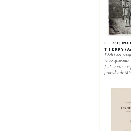
Éd. 1881 |
1500 
THIERRY (A
Récits des temp
Avec quarante-
J.-P. Laurens re
procédés de MM.