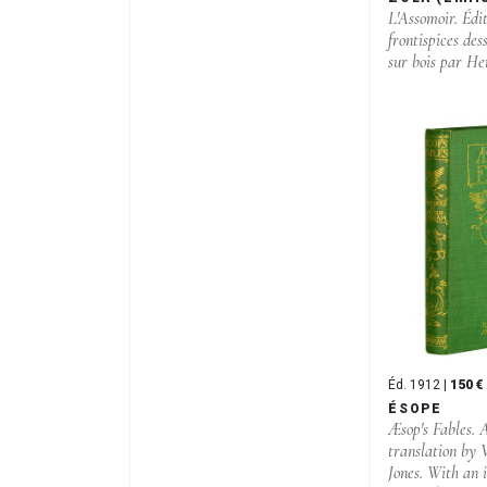
L'Assomoir. Édi
frontispices des
sur bois par H
Éd. 1912 |
150 €
ÉSOPE
Æsop's Fables.
translation by 
Jones. With an 