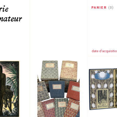
PANIER
(
0
)
date d'acquisiti