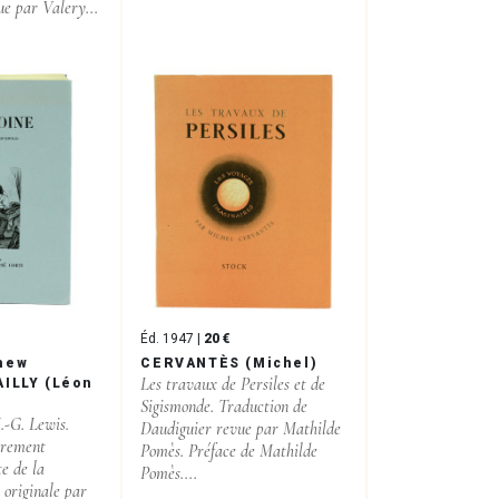
e par Valery...
Éd. 1947 |
20 €
hew
CERVANTÈS (Michel)
Les travaux de Persiles et de
AILLY (Léon
Sigismonde. Traduction de
.-G. Lewis.
Daudiguier revue par Mathilde
èrement
Pomès. Préface de Mathilde
e de la
Pomès....
 originale par