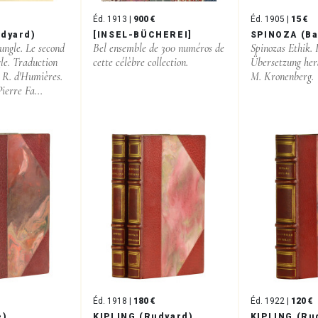
Éd. 1913 |
900 €
Éd. 1905 |
15 €
udyard)
[INSEL-BÜCHEREI]
SPINOZA (Ba
Jungle. Le second
Bel ensemble de 300 numéros de
Spinozas Ethik. 
gle. Traduction
cette célèbre collection.
Übersetzung her
t R. d'Humières.
M. Kronenberg.
ierre Fa...
Éd. 1918 |
180 €
Éd. 1922 |
120 €
e)
KIPLING (Rudyard)
KIPLING (Ru