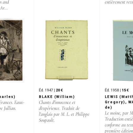
on and
entièrement revu
Ar...
Éd. 1947 |
20 €
Éd. 1958 |
15 €
harles)
BLAKE (William)
LEWIS (Matt
érances. Eaux-
Chants d'innocence et
Gregory), W
pe Jullian.
d'expérience. Traduit de
de)
Le moine, par M
l'anglais par M. L. et Philippe
Traduction enti
Soupault.
conforme au text
première édition