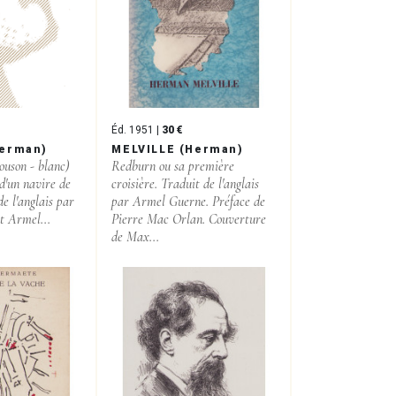
Éd. 1951 |
30 €
Herman)
MELVILLE (Herman)
ouson - blanc)
Redburn ou sa première
 d'un navire de
croisière. Traduit de l'anglais
e l'anglais par
par Armel Guerne. Préface de
t Armel...
Pierre Mac Orlan. Couverture
de Max...