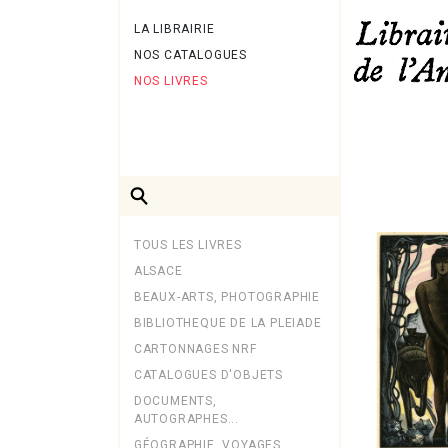
LA LIBRAIRIE
NOS CATALOGUES
NOS LIVRES
TOUS LES LIVRES
ALSACE
BEAUX-ARTS, PHOTOGRAPHIE
BIBLIOTHEQUE DE LA PLEIADE
CARTONNAGES NRF
CATALOGUES D'OBJETS
DOCUMENTS,
AUTOGRAPHES...
GÉOGRAPHIE, VOYAGES