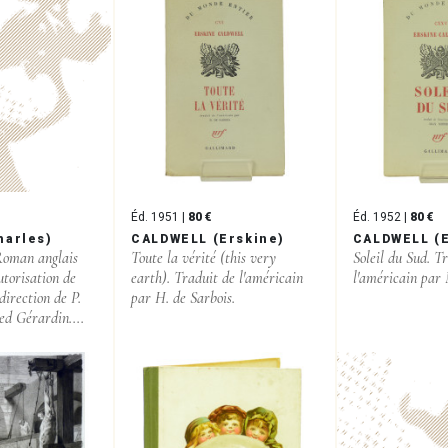
Éd. 1951 |
80 €
Éd. 1952 |
80 €
harles)
CALDWELL (Erskine)
CALDWELL (E
 Roman anglais
Toute la vérité (this very
Soleil du Sud. T
utorisation de
earth). Traduit de l'américain
l'américain par
 direction de P.
par H. de Sarbois.
ed Gérardin....