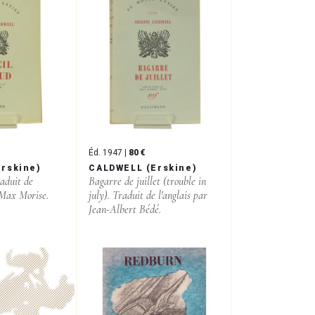
Éd. 1947 |
80 €
rskine)
CALDWELL (Erskine)
raduit de
Bagarre de juillet (trouble in
 Max Morise.
july). Traduit de l'anglais par
Jean-Albert Bédé.