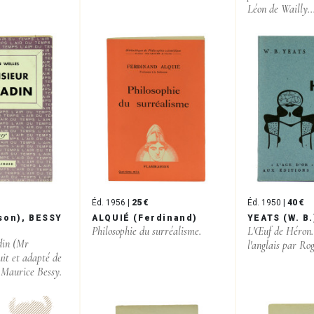
Léon de Wailly..
Éd. 1956 |
25 €
Éd. 1950 |
40 €
son), BESSY
ALQUIÉ (Ferdinand)
YEATS (W. B.
Philosophie du surréalisme.
L'Œuf de Héron.
din (Mr
l'anglais par Ro
it et adapté de
 Maurice Bessy.