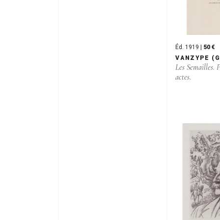
Éd. 1919 |
50 €
VANZYPE (G
Les Semailles. P
actes.