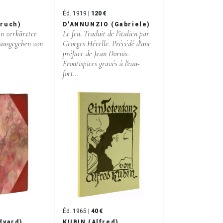
Éd. 1919 |
120 €
ruch)
D'ANNUNZIO (Gabriele)
In verkürzter
Le feu. Traduit de l'italien par
ausgegeben von
Georges Hérelle. Précédé d'une
préface de Jean Dornis.
Frontispices gravés à l'eau-
fort...
Éd. 1965 |
40 €
dyard)
KUBIN (Alfred)