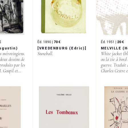
€
Éd. 1890 |
70 €
Éd. 1951 |
20 €
ugustin)
[VREDENBURG (Edric)]
MELVILLE (
s mérovingiens.
Snowball.
White jacket (bl
deux dessins de
ou la vie à bord
produits par les
guerre. Traduit d
 Goupil et...
Charles Cestre e