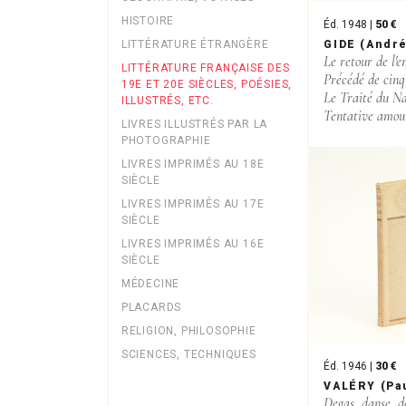
HISTOIRE
Éd. 1948 |
50 €
GIDE (Andr
LITTÉRATURE ÉTRANGÈRE
Le retour de l'e
LITTÉRATURE FRANÇAISE DES
Précédé de cinq 
19E ET 20E SIÈCLES, POÉSIES,
Le Traité du Na
ILLUSTRÉS, ETC.
Tentative amour
LIVRES ILLUSTRÉS PAR LA
PHOTOGRAPHIE
LIVRES IMPRIMÉS AU 18E
SIÈCLE
LIVRES IMPRIMÉS AU 17E
SIÈCLE
LIVRES IMPRIMÉS AU 16E
SIÈCLE
MÉDECINE
PLACARDS
RELIGION, PHILOSOPHIE
SCIENCES, TECHNIQUES
Éd. 1946 |
30 €
VALÉRY (Pa
Degas, danse, d