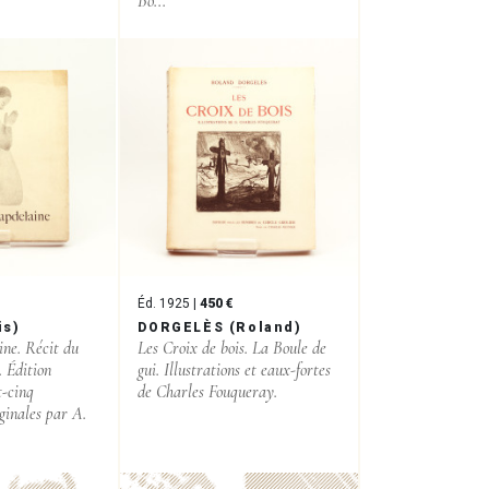
Bo...
Éd. 1925 |
450 €
is)
DORGELÈS (Roland)
ne. Récit du
Les Croix de bois. La Boule de
 Édition
gui. Illustrations et eaux-fortes
t-cinq
de Charles Fouqueray.
iginales par A.