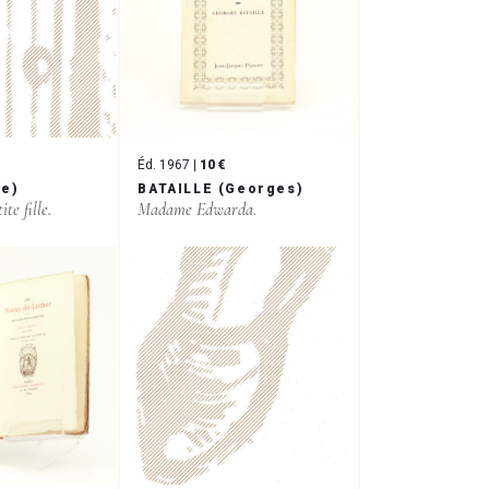
Éd. 1967 |
10 €
re)
BATAILLE (Georges)
ite fille.
Madame Edwarda.