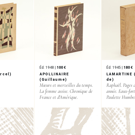
Éd. 1948 |
100 €
Éd. 1945 |
180 €
rcel)
APOLLINAIRE
LAMARTINE 
(Guillaume)
de)
Mœurs et merveilles du temps.
Raphaël. Pages d
La femme assise. Chronique de
année. Eaux-fort
France et d'Amérique.
Paulette Humber