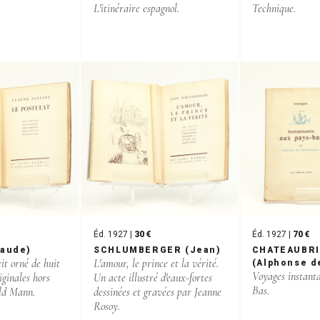
L'itinéraire espagnol.
Technique.
Éd. 1927 |
30 €
Éd. 1927 |
70 €
laude)
SCHLUMBERGER (Jean)
CHATEAUBR
it orné de huit
L'amour, le prince et la vérité.
(Alphonse d
Voyages instant
iginales hors
Un acte illustré d'eaux-fortes
Bas.
old Mann.
dessinées et gravées par Jeanne
Rosoy.