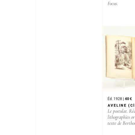
Focus.
Éd. 1928 |
40 €
AVELINE (C
Le postulat. Réc
lithographies or
texte de Berth