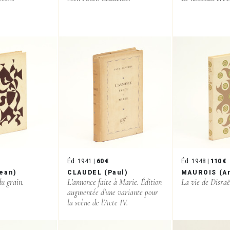
Éd. 1941 |
60 €
Éd. 1948 |
110 €
ean)
CLAUDEL (Paul)
MAUROIS (A
du grain.
L'annonce faite à Marie. Édition
La vie de Disraël
augmentée d'une variante pour
la scène de l'Acte IV.