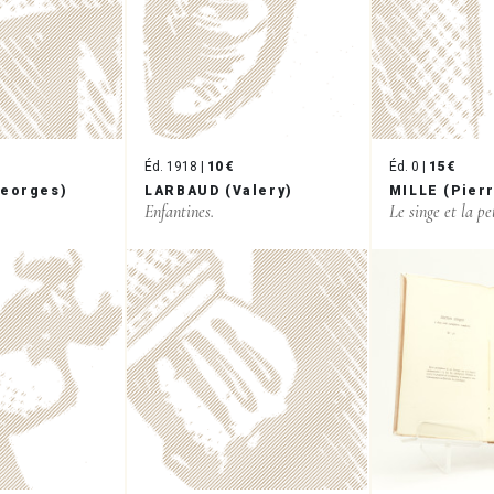
Éd. 1918 |
10 €
Éd. 0 |
15 €
Georges)
LARBAUD (Valery)
MILLE (Pier
Enfantines.
Le singe et la pet