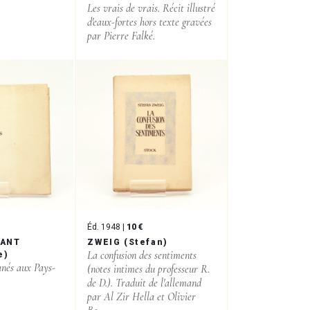
Les vrais de vrais. Récit illustré
d'eaux-fortes hors texte gravées
par Pierre Falké.
Éd. 1948 |
10 €
IANT
ZWEIG (Stefan)
La confusion des sentiments
e)
anés aux Pays-
(notes intimes du professeur R.
de D.). Traduit de l'allemand
par Al Zir Hella et Olivier