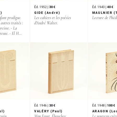
Éd. 1952 |
30 €
Éd. 1943 |
40 €
é)
GIDE (André)
MAULNIER (T
nfant prodigue.
Les cahiers et les poésies
Lecture de Phèd
autres traités :
d'André Walter.
rcisse. - La
euse. - El H...
Éd. 1946 |
30 €
Éd. 1948 |
100 €
ul)
VALÉRY (Paul)
ARAGON (Lo
essin.
Mon Faust. Ébauches.
Le nouveau crèv