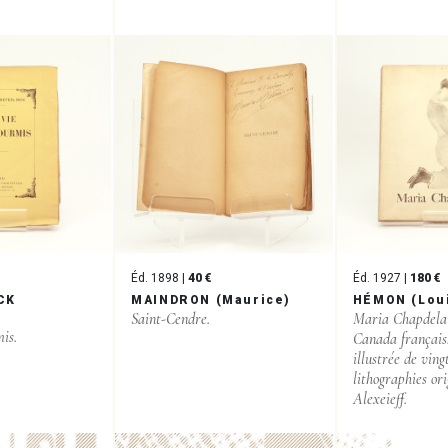
Éd. 1898 |
40 €
Éd. 1927 |
180 €
CK
MAINDRON (Maurice)
HÉMON (Lou
Saint-Cendre.
Maria Chapdelai
mis.
Canada français.
illustrée de ving
lithographies or
Alexeieff.