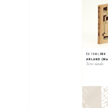
Éd. 1946 |
35 €
ARLAND (Ma
Terre natale.