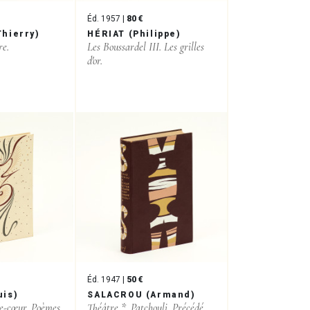
Éd. 1957 |
80 €
hierry)
HÉRIAT (Philippe)
re.
Les Boussardel III. Les grilles
d'or.
Éd. 1947 |
50 €
uis)
SALACROU (Armand)
e-cœur. Poèmes.
Théâtre *. Patchouli. Précédé