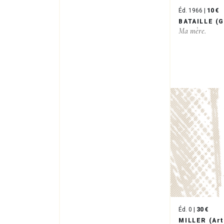
Éd. 1966 |
10 €
BATAILLE (
Ma mère.
Éd. 0 |
30 €
MILLER (Ar