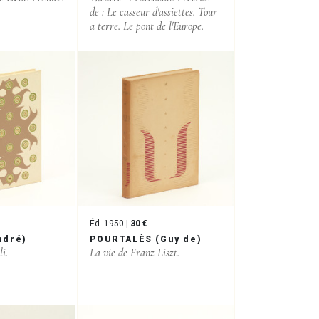
de : Le casseur d'assiettes. Tour
à terre. Le pont de l'Europe.
Éd. 1950 |
30 €
ndré)
POURTALÈS (Guy de)
i.
La vie de Franz Liszt.