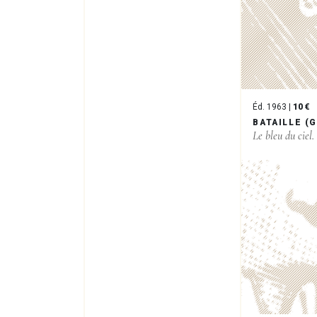
Éd. 1963 |
10 €
BATAILLE (
Le bleu du ciel.