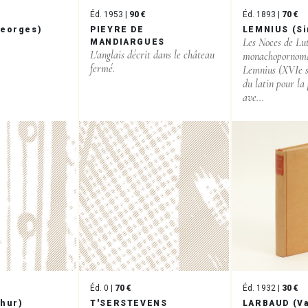
Éd. 1953 |
90 €
Éd. 1893 |
70 €
Georges)
PIEYRE DE
LEMNIUS (S
Les Noces de Lut
MANDIARGUES
L'anglais décrit dans le château
monachopornoma
fermé.
Lemnius (XVIe si
du latin pour la 
ave...
Éd. 0 |
70 €
Éd. 1932 |
30 €
thur)
T'SERSTEVENS
LARBAUD (Va