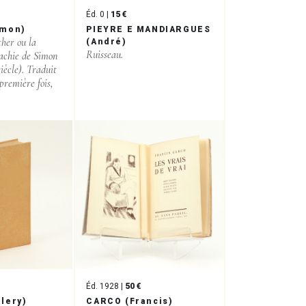
Éd. 0 |
15 €
imon)
PIEYRE E MANDIARGUES
her ou la
(André)
Ruisseau.
chie de Simon
ècle). Traduit
première fois,
Éd. 1928 |
50 €
lery)
CARCO (Francis)