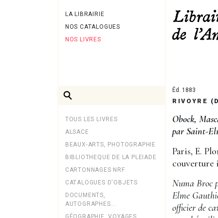
LA LIBRAIRIE
NOS CATALOGUES
NOS LIVRES
Éd. 1883
RIVOYRE (D
Obock, Masca
TOUS LES LIVRES
par Saint-El
ALSACE
BEAUX-ARTS, PHOTOGRAPHIE
Paris, E. Pl
BIBLIOTHEQUE DE LA PLEIADE
couverture 
CARTONNAGES NRF
Numa Broc p. 
CATALOGUES D'OBJETS
Elme Gauthie
DOCUMENTS,
AUTOGRAPHES...
officier de c
GÉOGRAPHIE, VOYAGES