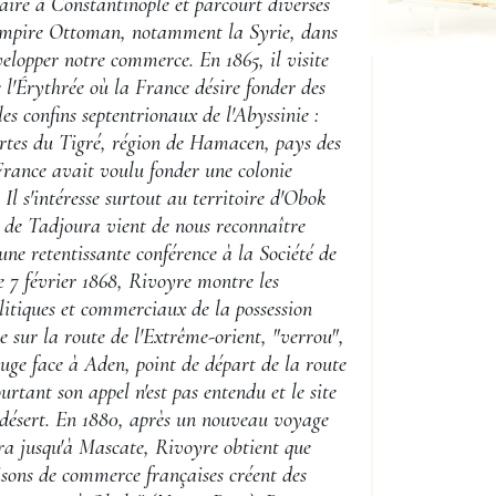
aire à Constantinople et parcourt diverses
'Empire Ottoman, notamment la Syrie, dans
velopper notre commerce. En 1865, il visite
e l'Érythrée où la France désire fonder des
les confins septentrionaux de l'Abyssinie :
rtes du Tigré, région de Hamacen, pays des
France avait voulu fonder une colonie
. Il s'intéresse surtout au territoire d'Obok
n de Tadjoura vient de nous reconnaître
une retentissante conférence à la Société de
e 7 février 1868, Rivoyre montre les
litiques et commerciaux de la possession
e sur la route de l'Extrême-orient, "verrou",
uge face à Aden, point de départ de la route
tant son appel n'est pas entendu et le site
 désert. En 1880, après un nouveau voyage
ira jusqu'à Mascate, Rivoyre obtient que
isons de commerce françaises créent des