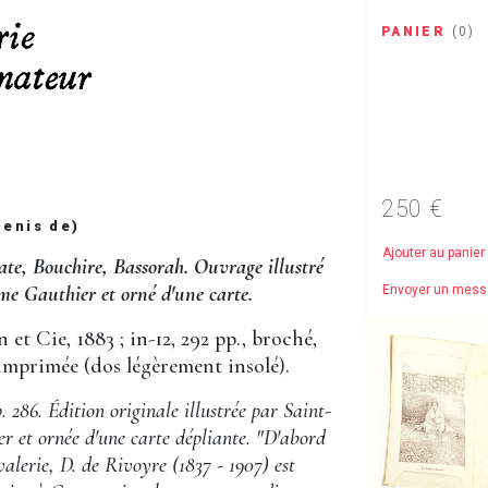
PANIER
(
0
)
250 €
enis de)
Ajouter au panier
te, Bouchire, Bassorah. Ouvrage illustré
me Gauthier et orné d'une carte.
Envoyer un mes
on et Cie, 1883 ; in-12, 292 pp., broché,
imprimée (dos légèrement insolé).
286. Édition originale illustrée par Saint-
r et ornée d'une carte dépliante. "D'abord
avalerie, D. de Rivoyre (1837 - 1907) est