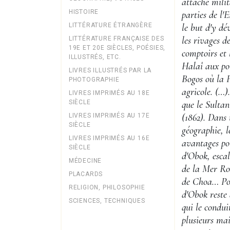
attaché milit
HISTOIRE
parties de l
LITTÉRATURE ÉTRANGÈRE
le but d'y dé
les rivages d
LITTÉRATURE FRANÇAISE DES
19E ET 20E SIÈCLES, POÉSIES,
comptoirs et 
ILLUSTRÉS, ETC.
Halaî aux po
LIVRES ILLUSTRÉS PAR LA
Bogos où la 
PHOTOGRAPHIE
agricole. (…)
LIVRES IMPRIMÉS AU 18E
SIÈCLE
que le Sulta
(1862). Dans 
LIVRES IMPRIMÉS AU 17E
SIÈCLE
géographie, l
LIVRES IMPRIMÉS AU 16E
avantages po
SIÈCLE
d'Obok, escal
MÉDECINE
de la Mer Ro
PLACARDS
de Choa… Pour
RELIGION, PHILOSOPHIE
d'Obok reste
SCIENCES, TECHNIQUES
qui le condu
plusieurs ma