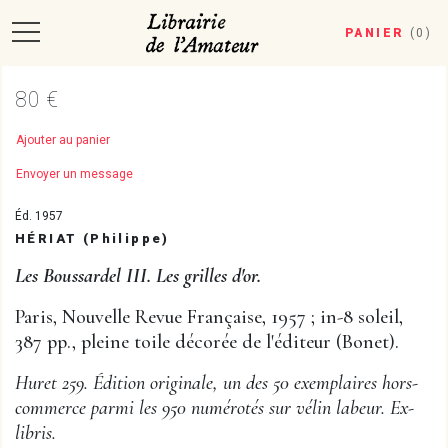
PANIER
(
0
)
80 €
Ajouter au panier
Envoyer un message
Éd. 1957
HÉRIAT (Philippe)
Les Boussardel III. Les grilles d'or.
Paris, Nouvelle Revue Française, 1957 ; in-8 soleil,
387 pp., pleine toile décorée de l'éditeur (Bonet).
Huret 259. Édition originale, un des 50 exemplaires hors-
commerce parmi les 950 numérotés sur vélin labeur. Ex-
libris.