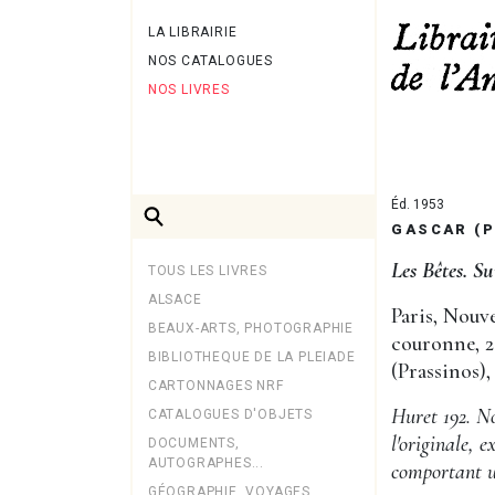
LA LIBRAIRIE
NOS CATALOGUES
NOS LIVRES
Éd. 1953
GASCAR (P
Les Bêtes. Su
TOUS LES LIVRES
ALSACE
Paris, Nouve
BEAUX-ARTS, PHOTOGRAPHIE
couronne, 2
BIBLIOTHEQUE DE LA PLEIADE
(Prassinos),
CARTONNAGES NRF
Huret 192. N
CATALOGUES D'OBJETS
l'originale, 
DOCUMENTS,
AUTOGRAPHES...
comportant u
GÉOGRAPHIE, VOYAGES