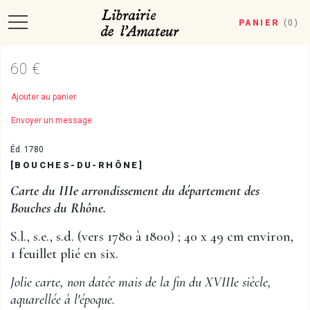
PANIER
(
0
)
60 €
Ajouter au panier
Envoyer un message
Éd. 1780
[BOUCHES-DU-RHÔNE]
Carte du IIIe arrondissement du département des
Bouches du Rhône.
S.l., s.e., s.d. (vers 1780 à 1800) ; 40 x 49 cm environ,
1 feuillet plié en six.
Jolie carte, non datée mais de la fin du XVIIIe siècle,
aquarellée à l'époque.