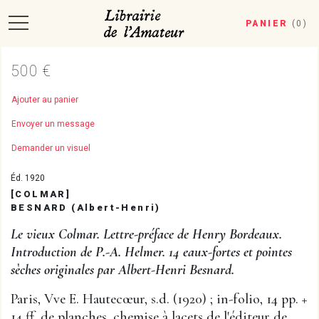
PANIER
(
0
)
500 €
Ajouter au panier
Envoyer un message
Demander un visuel
Éd. 1920
[COLMAR]
BESNARD (Albert-Henri)
Le vieux Colmar. Lettre-préface de Henry Bordeaux.
Introduction de P.-A. Helmer. 14 eaux-fortes et pointes
sèches originales par Albert-Henri Besnard.
Paris, Vve E. Hautecœur, s.d. (1920) ; in-folio, 14 pp. +
14 ff. de planches, chemise à lacets de l'éditeur de