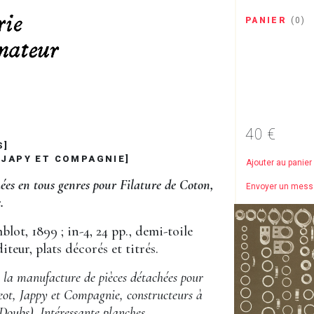
PANIER
(
0
)
40 €
S]
 JAPY ET COMPAGNIE]
Ajouter au panier
hées en tous genres pour Filature de Coton,
Envoyer un mes
.
lot, 1899 ; in-4, 24 pp., demi-toile
diteur, plats décorés et titrés.
 la manufacture de pièces détachées pour
geot, Jappy et Compagnie, constructeurs à
Doubs). Intéressante planches