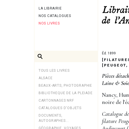
LA LIBRAIRIE
NOS CATALOGUES
NOS LIVRES
Éd. 1899
[FILATURE
[PEUGEOT,
TOUS LES LIVRES
Pièces détac
ALSACE
Laine & Soie
BEAUX-ARTS, PHOTOGRAPHIE
BIBLIOTHEQUE DE LA PLEIADE
Nancy, Humb
CARTONNAGES NRF
noire de l'é
CATALOGUES D'OBJETS
Catalogue de
DOCUMENTS,
filature Peu
AUTOGRAPHES...
Audincourt (
GÉOGRAPHIE, VOYAGES