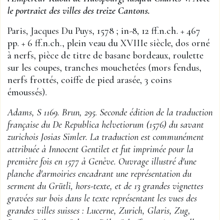
le portraict des villes des treize Cantons.
Paris, Jacques Du Puys, 1578 ; in-8, 12 ff.n.ch. + 467
pp. + 6 ff.n.ch., plein veau du XVIIIe siècle, dos orné
à nerfs, pièce de titre de basane bordeaux, roulette
sur les coupes, tranches mouchetées (mors fendus,
nerfs frottés, coiffe de pied arasée, 3 coins
émoussés).
Adams, S 1169. Brun, 295. Seconde édition de la traduction
française du De Republica helvetiorum (1576) du savant
zurichois Josias Simler. La traduction est communément
attribuée à Innocent Gentilet et fut imprimée pour la
première fois en 1577 à Genève. Ouvrage illustré d'une
planche d'armoiries encadrant une représentation du
serment du Grütli, hors-texte, et de 13 grandes vignettes
gravées sur bois dans le texte représentant les vues des
grandes villes suisses : Lucerne, Zurich, Glaris, Zug,