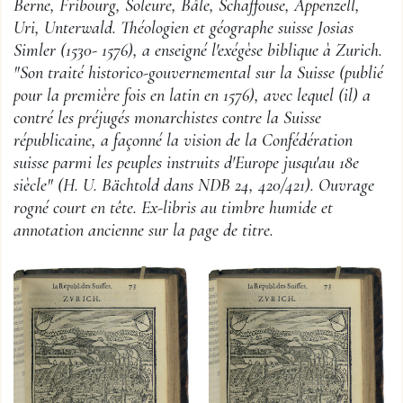
Berne, Fribourg, Soleure, Bâle, Schaffouse, Appenzell,
Uri, Unterwald. Théologien et géographe suisse Josias
Simler (1530- 1576), a enseigné l'exégèse biblique à Zurich.
"Son traité historico-gouvernemental sur la Suisse (publié
pour la première fois en latin en 1576), avec lequel (il) a
contré les préjugés monarchistes contre la Suisse
républicaine, a façonné la vision de la Confédération
suisse parmi les peuples instruits d'Europe jusqu'au 18e
siècle" (H. U. Bächtold dans NDB 24, 420/421). Ouvrage
rogné court en tête. Ex-libris au timbre humide et
annotation ancienne sur la page de titre.