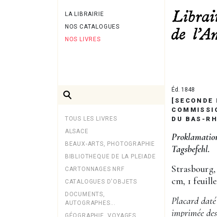
LA LIBRAIRIE
NOS CATALOGUES
NOS LIVRES
Éd. 1848
[SECONDE 
COMMISSI
TOUS LES LIVRES
DU BAS-RH
ALSACE
Proklamation
BEAUX-ARTS, PHOTOGRAPHIE
Tagsbefehl.
BIBLIOTHEQUE DE LA PLEIADE
Strasbourg, 
CARTONNAGES NRF
cm, 1 feuille
CATALOGUES D'OBJETS
DOCUMENTS,
Placard daté
AUTOGRAPHES...
imprimée de
GÉOGRAPHIE, VOYAGES