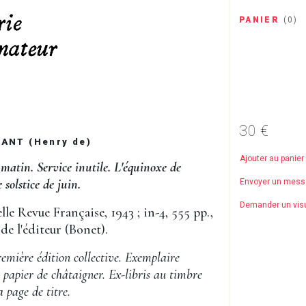
PANIER
(
0
)
30 €
NT (Henry de)
Ajouter au panier
matin. Service inutile. L'équinoxe de
 solstice de juin.
Envoyer un mes
Demander un vis
lle Revue Française, 1943 ; in-4, 555 pp.,
de l'éditeur (Bonet).
emière édition collective. Exemplaire
 papier de châtaigner. Ex-libris au timbre
 page de titre.