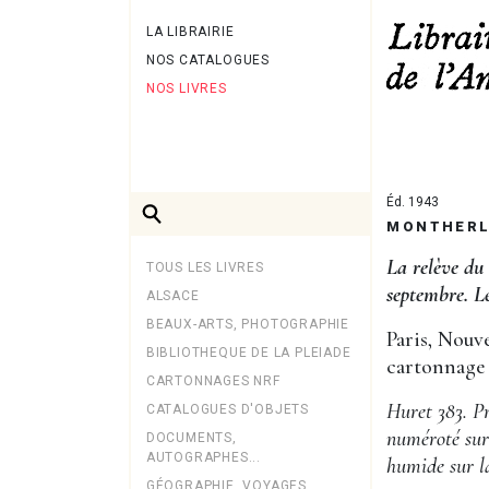
LA LIBRAIRIE
NOS CATALOGUES
NOS LIVRES
Éd. 1943
MONTHERLA
La relève du 
TOUS LES LIVRES
septembre. Le
ALSACE
BEAUX-ARTS, PHOTOGRAPHIE
Paris, Nouve
BIBLIOTHEQUE DE LA PLEIADE
cartonnage 
CARTONNAGES NRF
Huret 383. Pr
CATALOGUES D'OBJETS
numéroté sur
DOCUMENTS,
AUTOGRAPHES...
humide sur la
GÉOGRAPHIE, VOYAGES