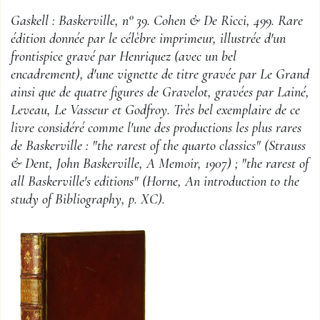
Gaskell : Baskerville, n° 39. Cohen & De Ricci, 499. Rare
édition donnée par le célèbre imprimeur, illustrée d'un
frontispice gravé par Henriquez (avec un bel
encadrement), d'une vignette de titre gravée par Le Grand
ainsi que de quatre figures de Gravelot, gravées par Lainé,
Leveau, Le Vasseur et Godfroy. Très bel exemplaire de ce
livre considéré comme l'une des productions les plus rares
de Baskerville : "the rarest of the quarto classics" (Strauss
& Dent, John Baskerville, A Memoir, 1907) ; "the rarest of
all Baskerville's editions" (Horne, An introduction to the
study of Bibliography, p. XC).