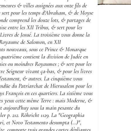
meures & villes assignées aux onze fils de
sert pour les temps d'Abraham, & de Moyse
conde comprend les douze lots, & partages de
ise entre les XII Tribus, & sert pour les
Livres de Josué. La troisième vous donne la
 Royaume de Salomon, en XII
ts nouveaux, sous ce Prince & Monarque
 quatrième contient la division de Judée en
chies ou moindres Royaumes ; & sert pour les
re Seigneur vivant ça-bas, & pour les livres
estament, & autres. La cinquième vous
tendüe du Patriarchat de Hierusalem pour les
ys François en ces quartiers. La sixième vous
es yeux cette même Terre : mais Moderne, &
 est aujourd'huy sous la main pesante du
bler p. 212. Röhricht 1129. La "Geographia
eri, et Novo Testamento desumpta (…)",
uite, comporte trois grandes cartes dépliantes,