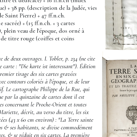
 (titre et dédicace) + 16 ff.n.ch (index
) + 38 pp. (description de la Judée, vies
de Saint Pierre) + 47 ff.n.ch.
 sacrée) + (15 ff.n.ch. + 3 cartes
), plein veau de l'époque, dos orné à
 de titre rouge (coiffes et coins
ce de deux ouvrages. I. Tobler, p. 234 (ne cite
e carte : "Die karte ist interessant"). Édition
premier tirage des six cartes gravées
vec contours coloriés à l'époque, et de leur
tif. Le cartographe Philippe de la Rue, qui
ue par la quinzaine de cartes dont il est
tes concernant le Proche-Orient et toutes
Mariette, décrit, au verso du titre, les six
tées (43 x 60 cm environ) : "La Terre sainte
ps & ses habitants, se divise commodément
es, & se réduit en six cartes. La première