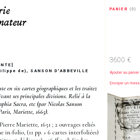
PANIER
(
0
)
3600 €
INTE]
hilippe de), SANSON D'ABBEVILLE
Ajouter au panier
Envoyer un mes
te en six cartes géographiques et les traitez
uivant ses principales divisions. Relié à la
raphia Sacra, etc (par Nicolas Sanson
Paris, Mariette, 1665).
Pierre Mariette, 1651 ; 2 ouvrages reliés
 in-folio, (11 pp. + 6 cartes interfoliées)