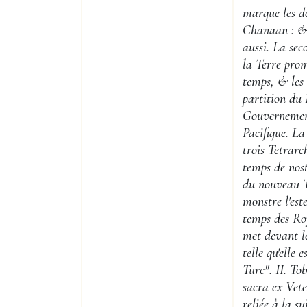
marque les de
Chanaan : & 
aussi. La se
la Terre prom
temps, & les 
partition du
Gouvernemen
Pacifique. La
trois Tetrar
temps de nost
du nouveau T
monstre l'es
temps des Ro
met devant l
telle qu'elle
Turc". II. To
sacra ex Vet
reliée à la s