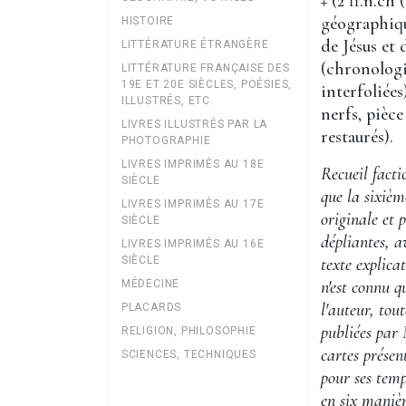
+ (2 ff.n.ch
géographique
HISTOIRE
de Jésus et 
LITTÉRATURE ÉTRANGÈRE
(chronologie
LITTÉRATURE FRANÇAISE DES
19E ET 20E SIÈCLES, POÉSIES,
interfoliées
ILLUSTRÉS, ETC.
nerfs, pièce
LIVRES ILLUSTRÉS PAR LA
restaurés).
PHOTOGRAPHIE
LIVRES IMPRIMÉS AU 18E
Recueil facti
SIÈCLE
que la sixièm
LIVRES IMPRIMÉS AU 17E
originale et 
SIÈCLE
dépliantes, a
LIVRES IMPRIMÉS AU 16E
SIÈCLE
texte explica
n'est connu q
MÉDECINE
l'auteur, tou
PLACARDS
publiées par 
RELIGION, PHILOSOPHIE
cartes présen
SCIENCES, TECHNIQUES
pour ses tem
en six manièr