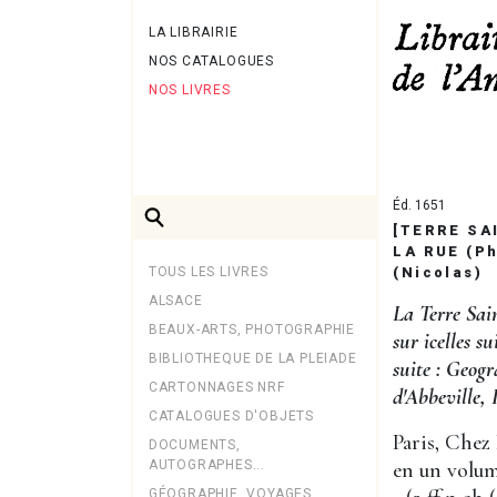
LA LIBRAIRIE
NOS CATALOGUES
NOS LIVRES
Éd. 1651
[TERRE SA
LA RUE (P
TOUS LES LIVRES
(Nicolas)
ALSACE
La Terre Sain
BEAUX-ARTS, PHOTOGRAPHIE
sur icelles s
BIBLIOTHEQUE DE LA PLEIADE
suite : Geog
CARTONNAGES NRF
d'Abbeville, 
CATALOGUES D'OBJETS
Paris, Chez 
DOCUMENTS,
AUTOGRAPHES...
en un volume
GÉOGRAPHIE, VOYAGES