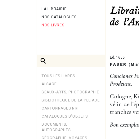
LA LIBRAIRIE
NOS CATALOGUES
NOS LIVRES
Éd. 1655
FABER (Ma
Conciones F
TOUS LES LIVRES
Prodeunt.
ALSACE
BEAUX-ARTS, PHOTOGRAPHIE
Cologne, Kin
BIBLIOTHEQUE DE LA PLEIADE
vélin de l'é
CARTONNAGES NRF
tranches ver
CATALOGUES D'OBJETS
Bon exemplair
DOCUMENTS,
AUTOGRAPHES...
GÉOGRAPHIE, VOYAGES