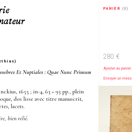
PANIER
(
0
)
280 €
tthias)
Ajouter au panier
unebres Et Nuptiales : Quae Nunc Primum
Envoyer un mes
ckius, 1655 ; in-4, 63 + 93 pp., plein
poque, dos lisse avec titre manuscrit,
tes, lacets.
e, bien relié.