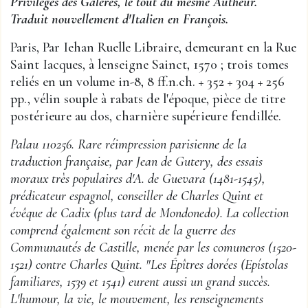
Privileges des Galeres, le tout du mesme Autheur.
Traduit nouvellement d'Italien en François.
Paris, Par Iehan Ruelle Libraire, demeurant en la Rue
Saint Iacques, à lenseigne Sainct, 1570 ; trois tomes
reliés en un volume in-8, 8 ff.n.ch. + 352 + 304 + 256
pp., vélin souple à rabats de l'époque, pièce de titre
postérieure au dos, charnière supérieure fendillée.
Palau 110256. Rare réimpression parisienne de la
traduction française, par Jean de Gutery, des essais
moraux très populaires d'A. de Guevara (1481-1545),
prédicateur espagnol, conseiller de Charles Quint et
évêque de Cadix (plus tard de Mondonedo). La collection
comprend également son récit de la guerre des
Communautés de Castille, menée par les comuneros (1520-
1521) contre Charles Quint. "Les Épîtres dorées (Epístolas
familiares, 1539 et 1541) eurent aussi un grand succès.
L'humour, la vie, le mouvement, les renseignements