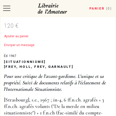
PANIER
(
0
)
120 €
Ajouter au panier
Envoyer un message
Éd. 1967
[SITUATIONNISME]
[FREY, HOLL, FREY, GARNAULT]
Pour une critique de l'avant-gardisme. L'unique et sa
propriété. Suivi de documents relatifs à l'éclatement de
l'Internationale Situationniste.
[Strasbourg], s.e., 1967 ; in-4, 6 ff.n.ch. agrafés + 3
ff.n.ch. agrafés volants ("De la merde en milieu
situationniste") + 1 f.n.ch (fac-similé du compte-