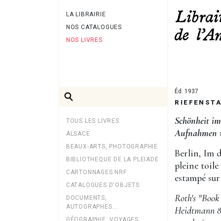
LA LIBRAIRIE
NOS CATALOGUES
NOS LIVRES
Éd. 1937
RIEFENSTA
Schönheit i
TOUS LES LIVRES
Aufnahmen v
ALSACE
BEAUX-ARTS, PHOTOGRAPHIE
Berlin, Im d
BIBLIOTHEQUE DE LA PLEIADE
pleine toile 
CARTONNAGES NRF
estampé sur 
CATALOGUES D'OBJETS
Roth's "Book 
DOCUMENTS,
AUTOGRAPHES...
Heidtmann 88
GÉOGRAPHIE, VOYAGES