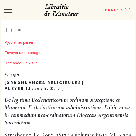
PANIER
(
0
)
100 €
Ajouter au panier
Envoyer un message
Demander un visuel
Éd. 1817
[ORDONNANCES RELIGIEUSES]
PLEYER (Joseph, S. J.)
De legitima Ecclesiasticorum ordinum susceptione et
Munerum Ecclesiasticorum administratione. Editio nova
in commodum neo-ordinatorum Dioecesis Argentinensis
Sacerdotum.
Strasbourg, Le Roux, 1817 ; 4 volumes in-12, VII + 394