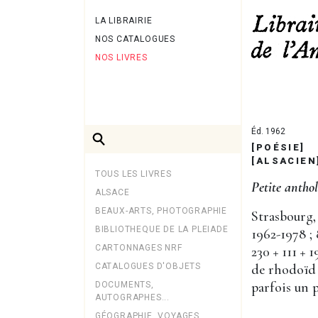
LA LIBRAIRIE
NOS CATALOGUES
NOS LIVRES
Éd. 1962
[POÉSIE]
[ALSACIEN
TOUS LES LIVRES
Petite anthol
ALSACE
BEAUX-ARTS, PHOTOGRAPHIE
Strasbourg,
BIBLIOTHEQUE DE LA PLEIADE
1962-1978 ; 
CARTONNAGES NRF
230 + 111 + 1
CATALOGUES D'OBJETS
de rhodoïd 
parfois un p
DOCUMENTS,
AUTOGRAPHES...
GÉOGRAPHIE, VOYAGES