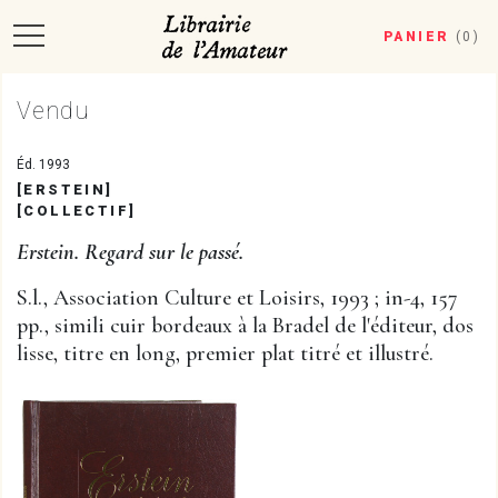
PANIER
(
0
)
Vendu
Éd. 1993
[ERSTEIN]
[COLLECTIF]
Erstein. Regard sur le passé.
S.l., Association Culture et Loisirs, 1993 ; in-4, 157
pp., simili cuir bordeaux à la Bradel de l'éditeur, dos
lisse, titre en long, premier plat titré et illustré.