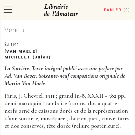
PANIER
(
0
)
Vendu
Éd. 1911
[VAN MAELE]
MICHELET (Jules)
La Sorcière. Texte intégral publié avec une préface par
Ad. Van Bever. Soixante-neuf compositions originale de
Martin Van Maele.
Paris, J. Chevrel, 1911 ; grand in-8, XXXII + 382 pp.,
demi-maroquin framboise à coins, dos à quatre
nerfs orné de caissons dorés et de la représentation
d'une sorcière, mosaïquée ; date en pied, couvertures
et dos conservés, tête dorée (reliure postérieure).