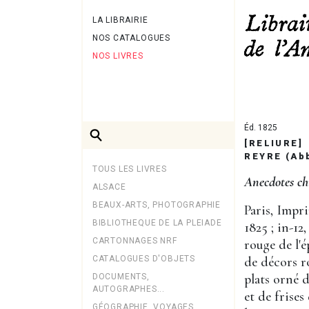
LA LIBRAIRIE
NOS CATALOGUES
NOS LIVRES
Éd. 1825
[RELIURE]
REYRE (Ab
TOUS LES LIVRES
Anecdotes chr
ALSACE
BEAUX-ARTS, PHOTOGRAPHIE
Paris, Impr
BIBLIOTHEQUE DE LA PLEIADE
1825 ; in-12,
CARTONNAGES NRF
rouge de l'
CATALOGUES D'OBJETS
de décors r
plats orné d
DOCUMENTS,
AUTOGRAPHES...
et de frises
GÉOGRAPHIE, VOYAGES