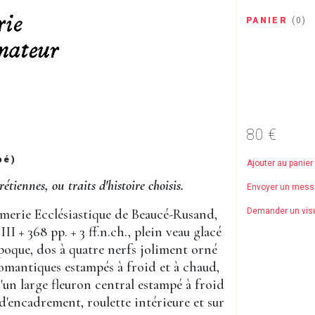
PANIER
(
0
)
80 €
bé)
Ajouter au panier
étiennes, ou traits d'histoire choisis.
Envoyer un mes
imerie Ecclésiastique de Beaucé-Rusand,
Demander un vis
 III + 368 pp. + 3 ff.n.ch., plein veau glacé
époque, dos à quatre nerfs joliment orné
omantiques estampés à froid et à chaud,
'un large fleuron central estampé à froid
 d'encadrement, roulette intérieure et sur