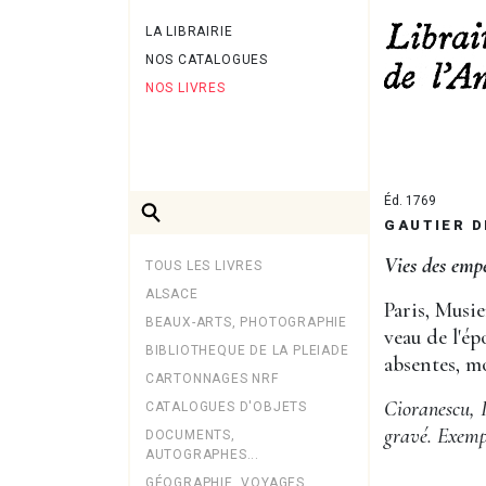
LA LIBRAIRIE
NOS CATALOGUES
NOS LIVRES
Éd. 1769
GAUTIER D
Vies des emp
TOUS LES LIVRES
ALSACE
Paris, Musie
BEAUX-ARTS, PHOTOGRAPHIE
veau de l'ép
BIBLIOTHEQUE DE LA PLEIADE
absentes, mo
CARTONNAGES NRF
Cioranescu, I
CATALOGUES D'OBJETS
gravé. Exempl
DOCUMENTS,
AUTOGRAPHES...
GÉOGRAPHIE, VOYAGES