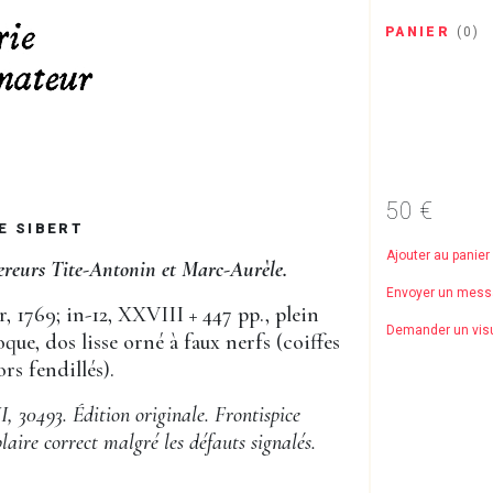
PANIER
(
0
)
50 €
E SIBERT
Ajouter au panier
ereurs Tite-Antonin et Marc-Aurèle.
Envoyer un mes
r, 1769; in-12, XXVIII + 447 pp., plein
Demander un vis
oque, dos lisse orné à faux nerfs (coiffes
rs fendillés).
I, 30493. Édition originale. Frontispice
aire correct malgré les défauts signalés.