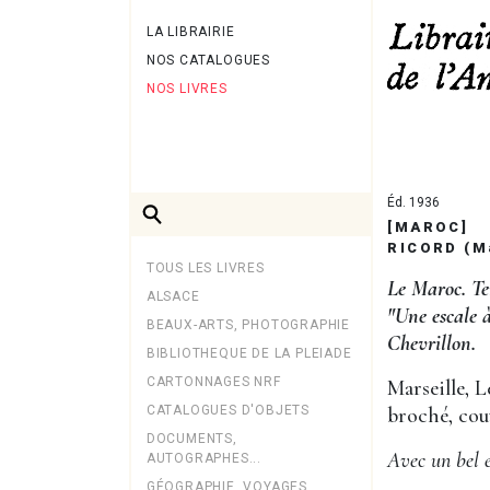
LA LIBRAIRIE
NOS CATALOGUES
NOS LIVRES
Éd. 1936
[MAROC]
RICORD (M
TOUS LES LIVRES
Le Maroc. Ter
ALSACE
"Une escale 
BEAUX-ARTS, PHOTOGRAPHIE
Chevrillon.
BIBLIOTHEQUE DE LA PLEIADE
CARTONNAGES NRF
Marseille, L
CATALOGUES D'OBJETS
broché, cou
DOCUMENTS,
Avec un bel e
AUTOGRAPHES...
GÉOGRAPHIE, VOYAGES