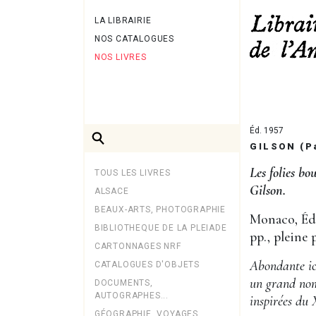
LA LIBRAIRIE
NOS CATALOGUES
NOS LIVRES
Éd. 1957
GILSON (P
Les folies b
TOUS LES LIVRES
Gilson.
ALSACE
BEAUX-ARTS, PHOTOGRAPHIE
Monaco, Édi
BIBLIOTHEQUE DE LA PLEIADE
pp., pleine 
CARTONNAGES NRF
Abondante ico
CATALOGUES D'OBJETS
un grand nom
DOCUMENTS,
AUTOGRAPHES...
inspirées du 
GÉOGRAPHIE, VOYAGES