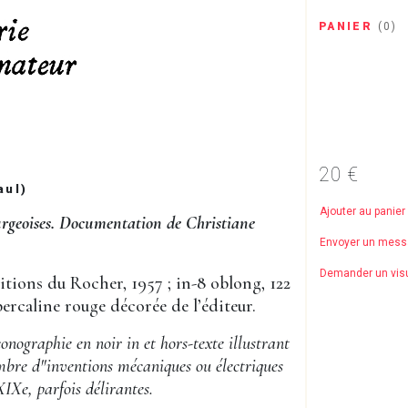
PANIER
(
0
)
20 €
aul)
Ajouter au panier
ourgeoises. Documentation de Christiane
Envoyer un mes
Demander un vis
tions du Rocher, 1957 ; in-8 oblong, 122
percaline rouge décorée de l’éditeur.
nographie en noir in et hors-texte illustrant
bre d"inventions mécaniques ou électriques
XIXe, parfois délirantes.