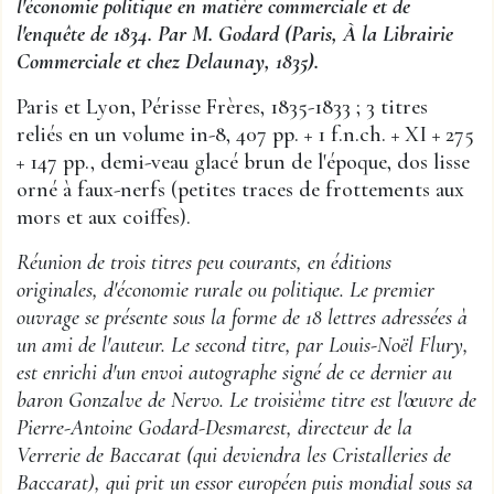
l'économie politique en matière commerciale et de
l'enquête de 1834. Par M. Godard (Paris, À la Librairie
Commerciale et chez Delaunay, 1835).
Paris et Lyon, Périsse Frères, 1835-1833 ; 3 titres
reliés en un volume in-8, 407 pp. + 1 f.n.ch. + XI + 275
+ 147 pp., demi-veau glacé brun de l'époque, dos lisse
orné à faux-nerfs (petites traces de frottements aux
mors et aux coiffes).
Réunion de trois titres peu courants, en éditions
originales, d'économie rurale ou politique. Le premier
ouvrage se présente sous la forme de 18 lettres adressées à
un ami de l'auteur. Le second titre, par Louis-Noël Flury,
est enrichi d'un envoi autographe signé de ce dernier au
baron Gonzalve de Nervo. Le troisième titre est l'œuvre de
Pierre-Antoine Godard-Desmarest, directeur de la
Verrerie de Baccarat (qui deviendra les Cristalleries de
Baccarat), qui prit un essor européen puis mondial sous sa