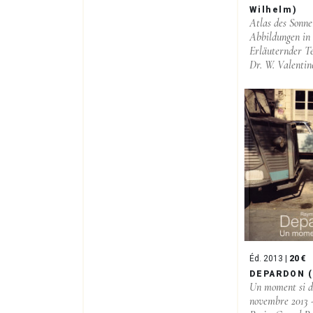
Wilhelm)
Atlas des Sonne
Abbildungen in
Erläuternder Te
Dr. W. Valentin
Éd. 2013 |
20 €
DEPARDON 
Un moment si d
novembre 2013 -