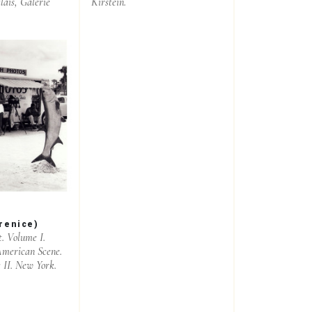
lais, Galerie
Kirstein.
renice)
. Volume I.
American Scene.
 II. New York.