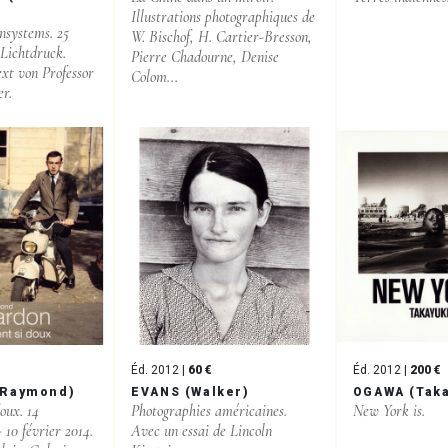
Illustrations photographiques de
nsystems. 25
W. Bischof, H. Cartier-Bresson,
 Lichtdruck.
Pierre Chadourne, Denise
xt von Professor
Colom...
er.
Éd. 2012 |
60 €
Éd. 2012 |
200 €
(Raymond)
EVANS (Walker)
OGAWA (Taka
oux. 14
Photographies américaines.
New York is.
 10 février 2014.
Avec un essai de Lincoln