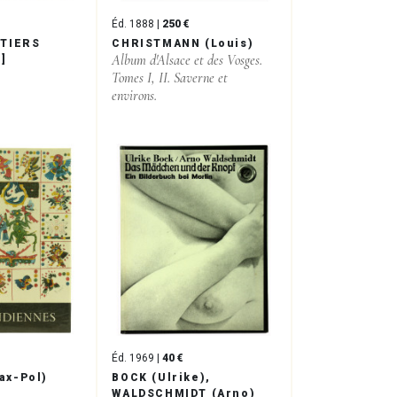
Éd. 1888 |
250 €
ETIERS
CHRISTMANN (Louis)
Album d'Alsace et des Vosges.
]
Tomes I, II. Saverne et
environs.
Éd. 1969 |
40 €
ax-Pol)
BOCK (Ulrike),
.
WALDSCHMIDT (Arno)