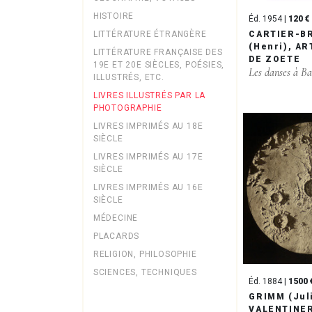
HISTOIRE
Éd. 1954 |
120 €
CARTIER-B
LITTÉRATURE ÉTRANGÈRE
(Henri), A
LITTÉRATURE FRANÇAISE DES
DE ZOETE
19E ET 20E SIÈCLES, POÉSIES,
Les danses à Ba
ILLUSTRÉS, ETC.
LIVRES ILLUSTRÉS PAR LA
PHOTOGRAPHIE
LIVRES IMPRIMÉS AU 18E
SIÈCLE
LIVRES IMPRIMÉS AU 17E
SIÈCLE
LIVRES IMPRIMÉS AU 16E
SIÈCLE
MÉDECINE
PLACARDS
RELIGION, PHILOSOPHIE
SCIENCES, TECHNIQUES
Éd. 1884 |
1500 
GRIMM (Jul
VALENTINER