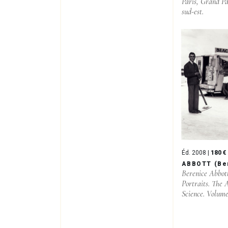
Paris, Grand Pa
sud-est.
Éd. 2008 |
180 €
ABBOTT (Be
Berenice Abbott
Portraits. The 
Science. Volume