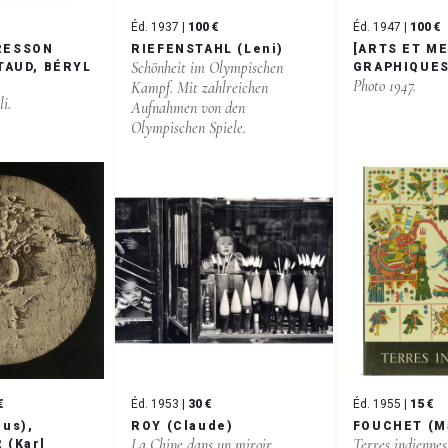
Éd. 1937 |
100 €
Éd. 1947 |
100 €
RESSON
RIEFENSTAHL (Leni)
[ARTS ET M
Schönheit im Olympischen
RTAUD, BÉRYL
GRAPHIQUES
Photo 1947.
Kampf. Mit zahlreichen
li.
Aufnahmen von den
Olympischen Spiele.
€
Éd. 1953 |
30 €
Éd. 1955 |
15 €
ius),
ROY (Claude)
FOUCHET (M
La Chine dans un miroir.
Terres indiennes
 (Karl