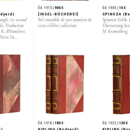
Éd. 1913 |
900 €
Éd. 1905 |
15 €
udyard)
[INSEL-BÜCHEREI]
SPINOZA (Ba
Jungle. Le second
Bel ensemble de 300 numéros de
Spinozas Ethik. 
gle. Traduction
cette célèbre collection.
Übersetzung her
t R. d'Humières.
M. Kronenberg.
ierre Fa...
Éd. 1918 |
180 €
Éd. 1922 |
120 €
e)
KIPLING (Rudyard)
KIPLING (Ru