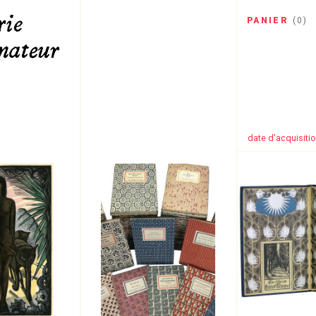
PANIER
(
0
)
date d'acquisiti