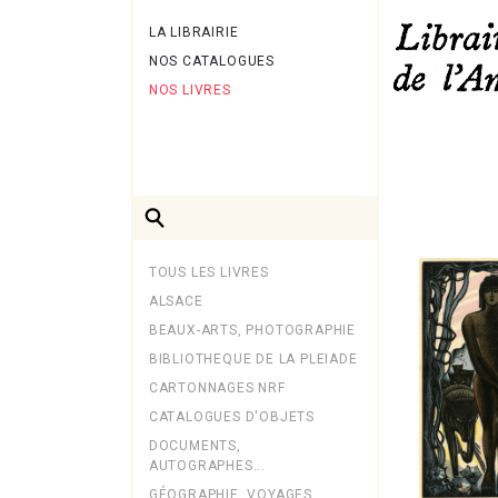
LA LIBRAIRIE
NOS CATALOGUES
NOS LIVRES
TOUS LES LIVRES
ALSACE
BEAUX-ARTS, PHOTOGRAPHIE
BIBLIOTHEQUE DE LA PLEIADE
CARTONNAGES NRF
CATALOGUES D'OBJETS
DOCUMENTS,
AUTOGRAPHES...
GÉOGRAPHIE, VOYAGES