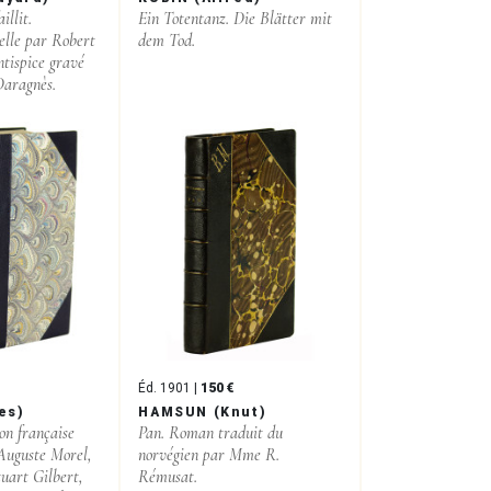
illit.
Ein Totentanz. Die Blätter mit
elle par Robert
dem Tod.
tispice gravé
Daragnès.
Éd. 1901 |
150 €
es)
HAMSUN (Knut)
on française
Pan. Roman traduit du
 Auguste Morel,
norvégien par Mme R.
tuart Gilbert,
Rémusat.