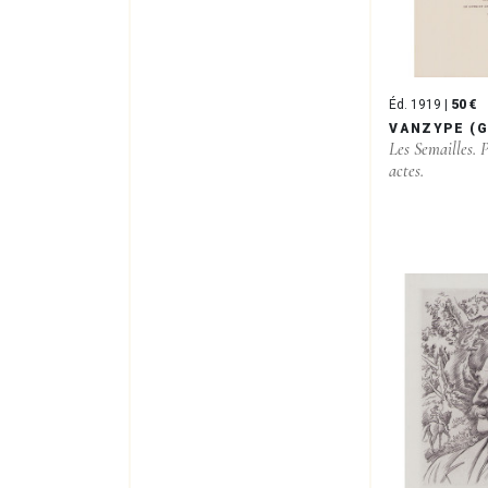
Éd. 1919 |
50 €
VANZYPE (G
Les Semailles. P
actes.