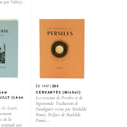
e par Valery...
Éd. 1947 |
20 €
hew
CERVANTÈS (Michel)
Les travaux de Persiles et de
AILLY (Léon
Sigismonde. Traduction de
.-G. Lewis.
Daudiguier revue par Mathilde
èrement
Pomès. Préface de Mathilde
e de la
Pomès....
 originale par