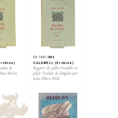
Éd. 1947 |
80 €
rskine)
CALDWELL (Erskine)
raduit de
Bagarre de juillet (trouble in
 Max Morise.
july). Traduit de l'anglais par
Jean-Albert Bédé.