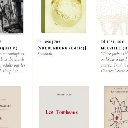
€
Éd. 1890 |
70 €
Éd. 1951 |
20 €
ugustin)
[VREDENBURG (Edric)]
MELVILLE (
s mérovingiens.
Snowball.
White jacket (bl
deux dessins de
ou la vie à bord
produits par les
guerre. Traduit d
 Goupil et...
Charles Cestre e