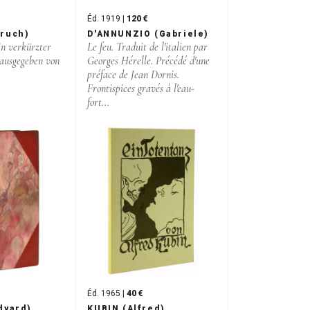
Éd. 1919 |
120 €
ruch)
D'ANNUNZIO (Gabriele)
In verkürzter
Le feu. Traduit de l'italien par
ausgegeben von
Georges Hérelle. Précédé d'une
préface de Jean Dornis.
Frontispices gravés à l'eau-
fort...
Éd. 1965 |
40 €
dyard)
KUBIN (Alfred)