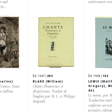
on and
entièrement revu
Ar...
Éd. 1947 |
20 €
Éd. 1958 |
15 €
harles)
BLAKE (William)
LEWIS (Matt
érances. Eaux-
Chants d'innocence et
Gregory), W
pe Jullian.
d'expérience. Traduit de
de)
Le moine, par M
l'anglais par M. L. et Philippe
Traduction enti
Soupault.
conforme au text
première édition