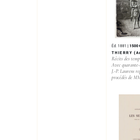
Éd. 1881 |
1500 
THIERRY (A
Récits des temp
Avec quarante-
J.-P. Laurens re
procédés de MM.