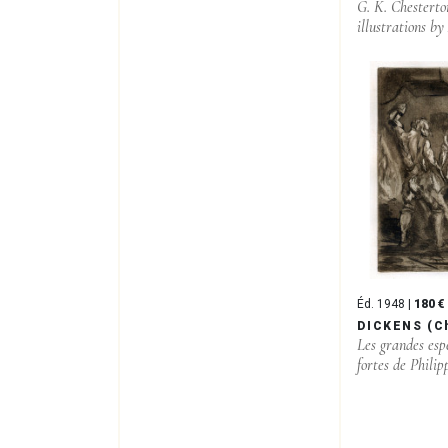
G. K. Chestert
illustrations by 
Éd. 1948 |
180 €
DICKENS (C
Les grandes esp
fortes de Philip