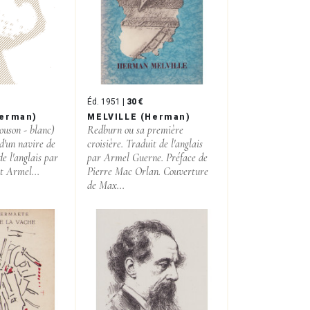
Éd. 1951 |
30 €
Herman)
MELVILLE (Herman)
ouson - blanc)
Redburn ou sa première
 d'un navire de
croisière. Traduit de l'anglais
e l'anglais par
par Armel Guerne. Préface de
t Armel...
Pierre Mac Orlan. Couverture
de Max...