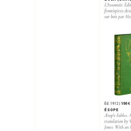
L'Assomoir. Édi
frontispices des
sur bois par H
Éd. 1912 |
150 €
ÉSOPE
Æsop's Fables.
translation by 
Jones. With an 