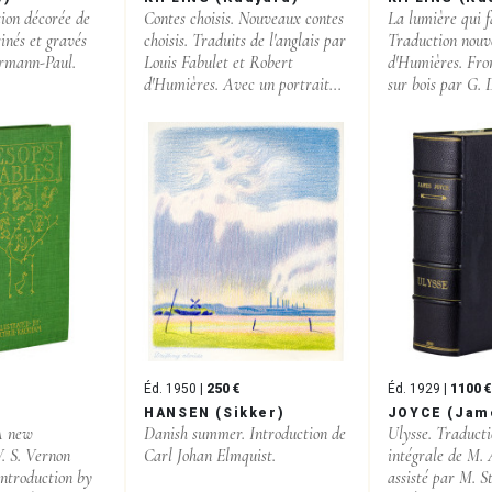
tion décorée de
Contes choisis. Nouveaux contes
La lumière qui fa
sinés et gravés
choisis. Traduits de l'anglais par
Traduction nouv
ermann-Paul.
Louis Fabulet et Robert
d'Humières. Fron
d'Humières. Avec un portrait...
sur bois par G. 
Éd. 1950 |
250 €
Éd. 1929 |
1100 €
HANSEN (Sikker)
JOYCE (Jam
 A new
Danish summer. Introduction de
Ulysse. Traducti
V. S. Vernon
Carl Johan Elmquist.
intégrale de M.
introduction by
assisté par M. S