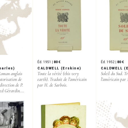
Éd. 1951 |
80 €
Éd. 1952 |
80 €
harles)
CALDWELL (Erskine)
CALDWELL (E
 Roman anglais
Toute la vérité (this very
Soleil du Sud. T
utorisation de
earth). Traduit de l'américain
l'américain par
 direction de P.
par H. de Sarbois.
ed Gérardin....