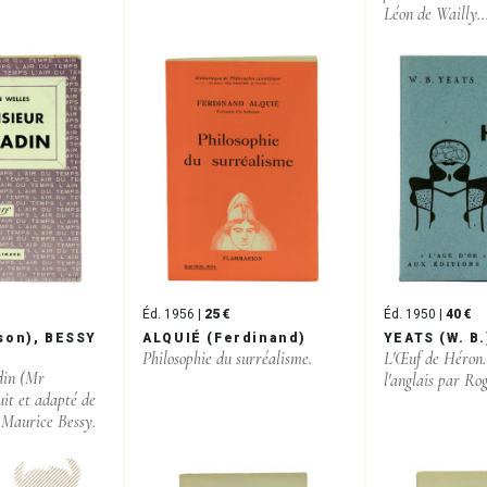
Léon de Wailly..
Éd. 1956 |
25 €
Éd. 1950 |
40 €
son), BESSY
ALQUIÉ (Ferdinand)
YEATS (W. B.
Philosophie du surréalisme.
L'Œuf de Héron.
din (Mr
l'anglais par Ro
it et adapté de
 Maurice Bessy.