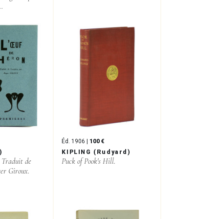
..
Éd. 1906 |
100 €
)
KIPLING (Rudyard)
 Traduit de
Puck of Pook's Hill.
ger Giroux.